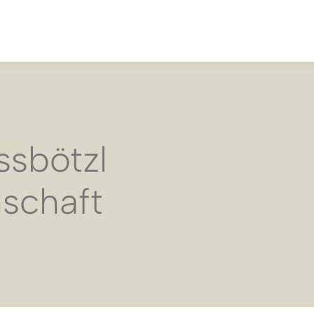
ssbötzl
nschaft