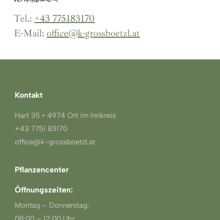
Tel.:
+43 775183170
E-Mail:
office@k-grossboetzl.at
Kontakt
Hart 35 • 4974 Ort im Innkreis
+43 7751 83170
office@k-grossboetzl.at
Pflanzencenter
Öffnungszeiten:
Montag – Donnerstag:
08:00 – 12:00 Uhr